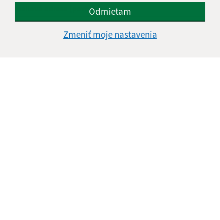
E-mailová adresa (povinné)
Odmietam
Zmeniť moje nastavenia
Text vašej správy (povinné)
Oboznámil som sa so
spracúvaním osobných
údajov
Google reCaptcha Response
Odoslať správu
Úradné hodiny: