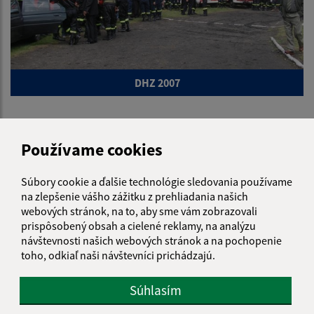
DHZ 2007
Používame cookies
Je táto stránka užitočná?
Áno
Nie
Súbory cookie a ďalšie technológie sledovania používame
Boli tieto 
Boli 
na zlepšenie vášho zážitku z prehliadania našich
Našli ste na stránke chybu?
Napíšte nám
webových stránok, na to, aby sme vám zobrazovali
prispôsobený obsah a cielené reklamy, na analýzu
návštevnosti našich webových stránok a na pochopenie
Napíšte nám:
toho, odkiaľ naši návštevníci prichádzajú.
Meno (povinné)
Súhlasím