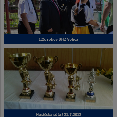
125. rokov DHZ Volica
Hasičska súťaž 21.7.2012