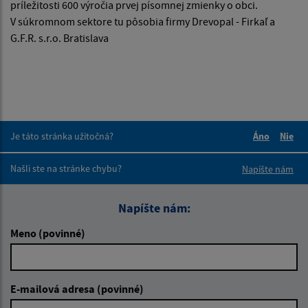
príležitosti 600 výročia prvej písomnej zmienky o obci.
V súkromnom sektore tu pôsobia firmy Drevopal - Firkaľ a
G.F.R. s.r.o. Bratislava
Je táto stránka užitočná?
Áno
Nie
Boli tieto 
Boli 
Našli ste na stránke chybu?
Napíšte nám
Napíšte nám:
Meno (povinné)
E-mailová adresa (povinné)