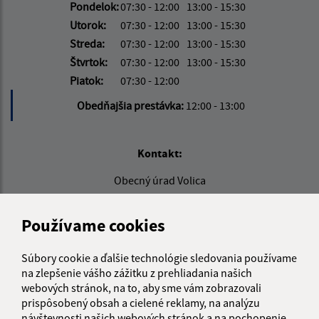
Pondelok:
07:30 - 12:00
13:00 - 15:30
Utorok:
07:30 - 12:00
13:00 - 15:30
Streda:
07:30 - 12:00
13:00 - 15:30
Štvrtok:
07:30 - 12:00
13:00 - 15:30
Piatok:
07:30 - 12:00
Obedňajšia prestávka:
12:00 - 13:00
Kontakt:
Obecný úrad Volica
Volica 64
067 01 Radvaň nad Laborcom
Používame cookies
info@volica.sk
Súbory cookie a ďalšie technológie sledovania používame
+421 57 739 41 13
na zlepšenie vášho zážitku z prehliadania našich
webových stránok, na to, aby sme vám zobrazovali
IČO: 00323721
prispôsobený obsah a cielené reklamy, na analýzu
návštevnosti našich webových stránok a na pochopenie