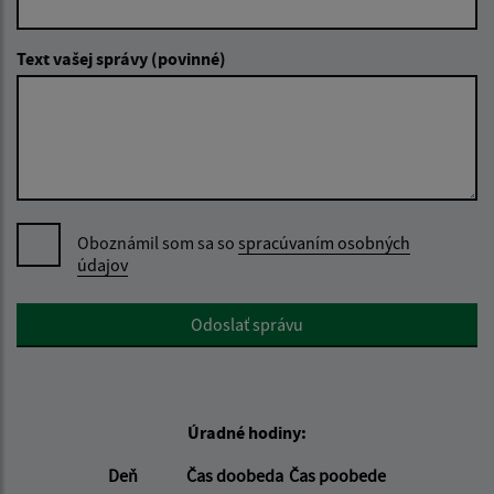
Text vašej správy (povinné)
Oboznámil som sa so
spracúvaním osobných
údajov
Google reCaptcha Response
Odoslať správu
Úradné hodiny:
Deň
Čas doobeda
Čas poobede