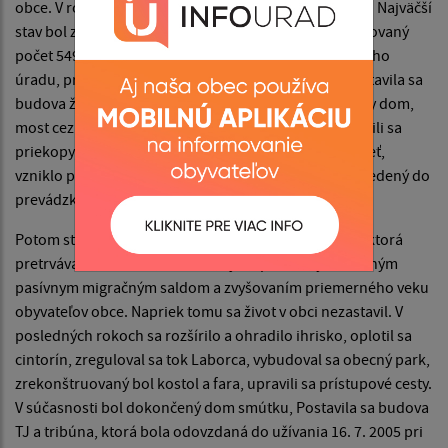
obce. V roku 1957 bol v obci zavedený elektrický prúd. Najväčší
stav bol zaznamenaný v roku 1961, kedy bol zaregistrovaný
počet 549 obyvateľov. Bola postavená budova obecného
úradu, pribudla budova potravín a po­hostinstva, postavila sa
budova železničnej zastávky, materská škola, kultúrny dom,
most cez rieku Laborec, vyasfaltovali sa cesty, vydláždili sa
priekopy, zaviedol sa rozhlas, zapojila sa telefónna sieť,
vzniklo poľnohospodárske družstvo. Vodovod bol uvedený do
prevádzky v roku 1969.
Potom stav obyvateľstva dostal klesajúcu ten­denciu, ktorá
pretrváva až dodnes. Tento stav je za­príčinený sústavným
pasívnym migračným saldom a zvyšovaním priemerného veku
obyvateľov obce. Napriek tomu sa život v obci nezastavil. V
posled­ných rokoch sa rozšírilo a ohradilo ihrisko, oplotil sa
cintorín, zreguloval sa tok Laborca, vybudoval sa obecný park,
zrekonštruovaný bol kostol a fara, upravili sa prístupové cesty.
V súčasnosti bol dokončený dom smútku, Postavila sa budova
TJ a tribúna, ktorá bola odovzdaná do užívania 16. 7. 2005 pri