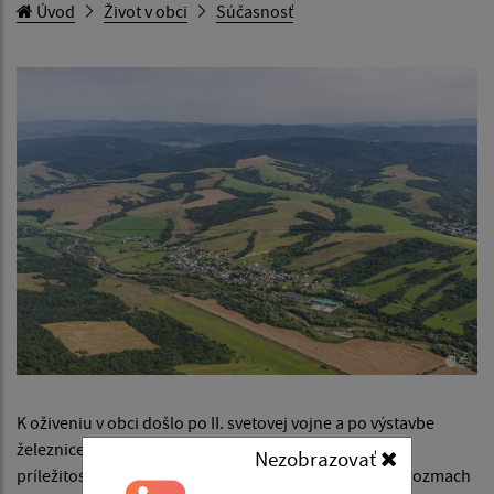
Úvod
Život v obci
Súčasnosť
K oživeniu v obci došlo po II. svetovej vojne a po výstavbe
železnice Humenné - Medzilaborce. Rast pracovných
Nezobrazovať
príležitosti znamenal aj zvyšovanie životnej úrovne a rozmach