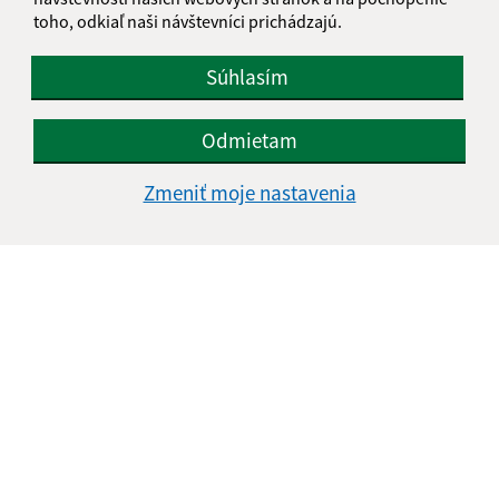
toho, odkiaľ naši návštevníci prichádzajú.
Súhlasím
Odmietam
Zmeniť moje nastavenia
Informácie o stránke:
Vyhlásenie o prístupnosti
Autorské práva
Ochrana osobných údajov