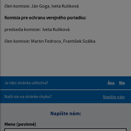
člen komisie: Ján Goga, Iveta Kuliková
Komisia pre ochranu verejného poriadku:
predseda komisie: Iveta Kuliková
člen komisie: Martin Fedroco, František Szálka
Je táto stránka užitočná?
Áno
Nie
Boli tieto 
Boli 
Našli ste na stránke chybu?
Napíšte nám
Napíšte nám:
Meno (povinné)