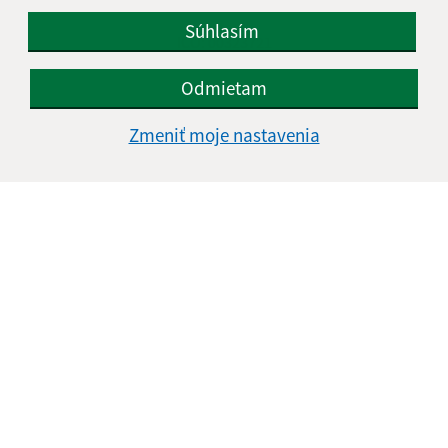
+421 57 739 41 13
Súhlasím
IČO: 00323721
Odmietam
Zmeniť moje nastavenia
Informácie o stránke: