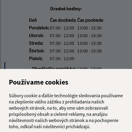
Úradné hodiny:
Deň
Čas doobeda
Čas poobede
Pondelok:
07:30 - 12:00
13:00 - 15:30
Utorok:
07:30 - 12:00
13:00 - 15:30
Streda:
07:30 - 12:00
13:00 - 15:30
Štvrtok:
07:30 - 12:00
13:00 - 15:30
Piatok:
07:30 - 12:00
Obedňajšia prestávka:
12:00 - 13:00
Používame cookies
Kontakt:
Súbory cookie a ďalšie technológie sledovania používame
Obecný úrad Volica
na zlepšenie vášho zážitku z prehliadania našich
Volica 64
webových stránok, na to, aby sme vám zobrazovali
067 01 Radvaň nad Laborcom
prispôsobený obsah a cielené reklamy, na analýzu
návštevnosti našich webových stránok a na pochopenie
info@volica.sk
toho, odkiaľ naši návštevníci prichádzajú.