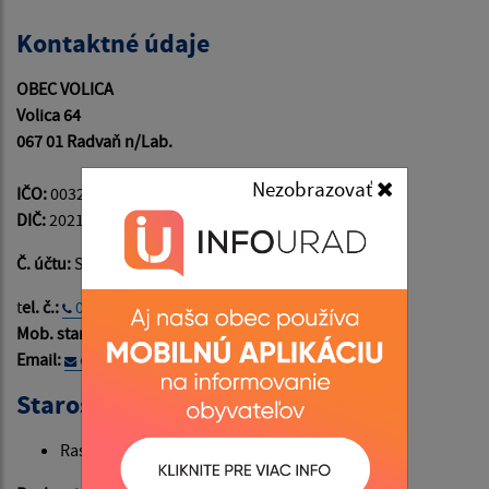
Kontaktné údaje
OBEC VOLICA
Volica 64
067 01 Radvaň n/Lab.
Nezobrazovať
IČO:
00323721
DIČ:
2021173880
Č. účtu:
SK68 0200 0000 0000 3252 2532
t
el. č.:
057/7394113
Mob. starosta:
0915 109 918
Email:
ouvolica@gmail.com
Starosta obce
Rastislav Serdula