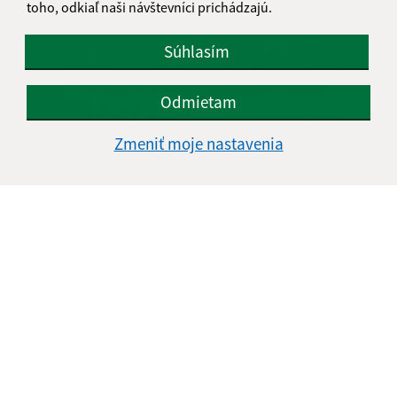
toho, odkiaľ naši návštevníci prichádzajú.
Súhlasím
Odmietam
Hasičska súťaž 21.7.2012
Zmeniť moje nastavenia
121. výročie DHZ Volica