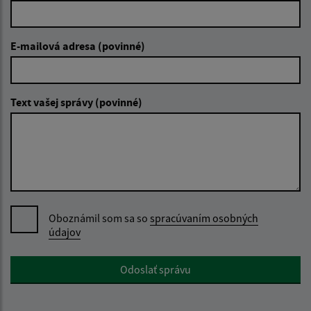
E-mailová adresa (povinné)
Text vašej správy (povinné)
Oboznámil som sa so
spracúvaním osobných
údajov
Google reCaptcha Response
Odoslať správu