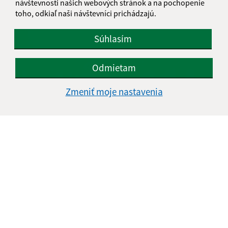
Deň matiek 2014
návštevnosti našich webových stránok a na pochopenie
toho, odkiaľ naši návštevníci prichádzajú.
Súhlasím
Odmietam
Zmeniť moje nastavenia
Deň matiek 2013
1
2
>