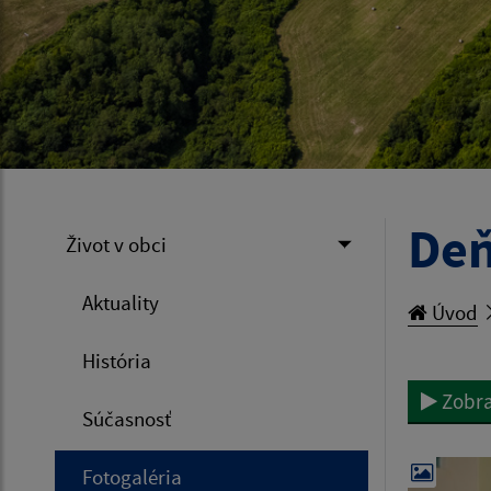
Deň
Život v obci
Aktuality
Úvod
História
Zobra
Súčasnosť
Fotogaléria