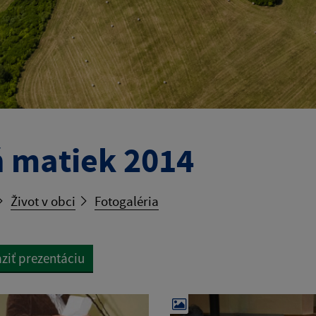
 matiek 2014
Život v obci
Fotogaléria
ziť prezentáciu