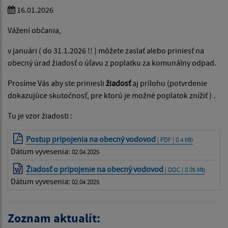
16.01.2026
Vážení občania,
v januári ( do 31.1.2026 !! ) môžete zaslať alebo priniesť na
obecný úrad žiadosť o úľavu z poplatku za komunálny odpad.
Prosíme Vás aby ste priniesli
žiadosť
aj prílohu (potvrdenie
dokazujúce skutočnosť, pre ktorú je možné poplatok znížiť ) .
Tu je vzor žiadosti :
Postup pripojenia na obecný vodovod
| PDF | 0.4 Mb
Dátum vyvesenia:
02.04.2025
Žiadosť o pripojenie na obecný vodovod
| DOC | 0.05 Mb
Dátum vyvesenia:
02.04.2025
Zoznam aktualít: