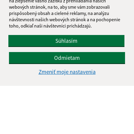
na zlepšenie vášho zážitku z prehliadania našich
webových stránok, na to, aby sme vám zobrazovali
prispôsobený obsah a cielené reklamy, na analýzu
návštevnosti našich webových stránok a na pochopenie
toho, odkiaľ naši návštevníci prichádzajú.
Súhlasím
Informácie o stránke:
Vyhlásenie o prístupnosti
Odmietam
Autorské práva
Zmeniť moje nastavenia
Ochrana osobných údajov
Navigácia:
Vytlačiť aktuálnu stránku
Mapa stránok
Cookies
Rýchle odkazy:
Aktuality