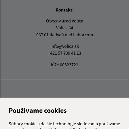
Kontakt:
Obecný úrad Volica
Volica 64
067 01 Radvaň nad Laborcom
info@volica.sk
+421 57 739 41 13
IČO: 00323721
Používame cookies
Súbory cookie a ďalšie technológie sledovania používame