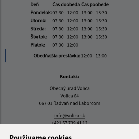
Deň
Čas doobeda
Čas poobede
Pondelok:
07:30 - 12:00
13:00 - 15:30
Utorok:
07:30 - 12:00
13:00 - 15:30
Streda:
07:30 - 12:00
13:00 - 15:30
Štvrtok:
07:30 - 12:00
13:00 - 15:30
Piatok:
07:30 - 12:00
Obedňajšia prestávka:
12:00 - 13:00
Kontakt:
Obecný úrad Volica
Volica 64
067 01 Radvaň nad Laborcom
info@volica.sk
+421 57 739 41 13
IČO: 00323721
Používame cookies