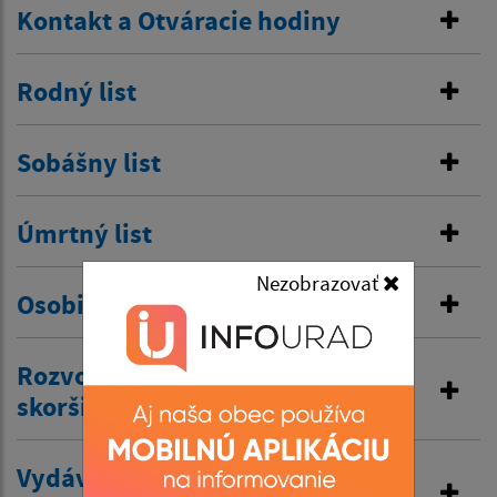
Kontakt a Otváracie hodiny
Rodný list
Sobášny list
Úmrtný list
Nezobrazovať
Osobitná matrika
Rozvod manželstva a prijatie
skoršieho priezviska
Vydávanie výpisov z matriky a