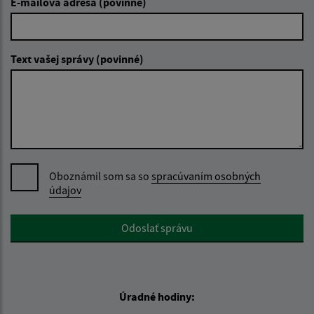
E-mailová adresa (povinné)
Text vašej správy (povinné)
Oboznámil som sa so
spracúvaním osobných
údajov
Google reCaptcha Response
Odoslať správu
Úradné hodiny: