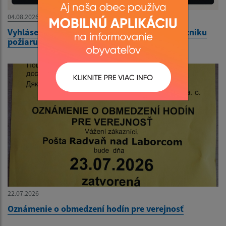
04.08.2026
Vyhlásenie času zvýšeného nebezpečenstva vzniku
požiaru
22.07.2026
Oznámenie o obmedzení hodín pre verejnosť