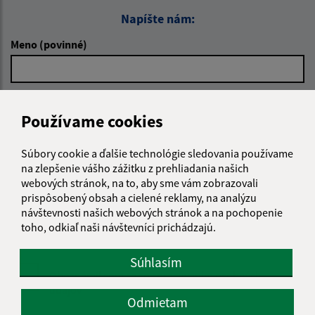
Napíšte nám:
Meno (povinné)
E-mailová adresa (povinné)
Používame cookies
Súbory cookie a ďalšie technológie sledovania používame
Text vašej správy (povinné)
na zlepšenie vášho zážitku z prehliadania našich
webových stránok, na to, aby sme vám zobrazovali
prispôsobený obsah a cielené reklamy, na analýzu
návštevnosti našich webových stránok a na pochopenie
toho, odkiaľ naši návštevníci prichádzajú.
Súhlasím
Oboznámil som sa so
spracúvaním osobných
údajov
Odmietam