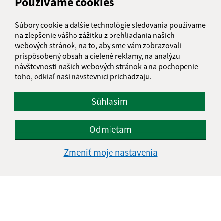
Používame cookies
Súbory cookie a ďalšie technológie sledovania používame
E-mailová adresa (povinné)
na zlepšenie vášho zážitku z prehliadania našich
webových stránok, na to, aby sme vám zobrazovali
prispôsobený obsah a cielené reklamy, na analýzu
návštevnosti našich webových stránok a na pochopenie
Text vašej správy (povinné)
toho, odkiaľ naši návštevníci prichádzajú.
Súhlasím
Odmietam
Zmeniť moje nastavenia
Oboznámil som sa so
spracúvaním osobných
údajov
Google reCaptcha Response
Odoslať správu