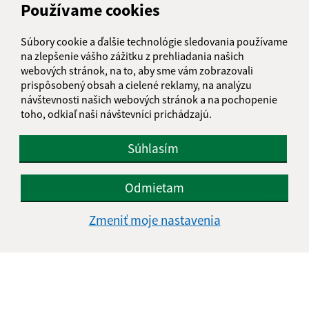
Používame cookies
Text vašej správy (povinné)
Súbory cookie a ďalšie technológie sledovania používame
na zlepšenie vášho zážitku z prehliadania našich
webových stránok, na to, aby sme vám zobrazovali
prispôsobený obsah a cielené reklamy, na analýzu
návštevnosti našich webových stránok a na pochopenie
toho, odkiaľ naši návštevníci prichádzajú.
Oboznámil som sa so
spracúvaním osobných
údajov
Súhlasím
Google reCaptcha Response
Odoslať správu
Odmietam
Zmeniť moje nastavenia
Úradné hodiny:
Deň
Čas doobeda
Čas poobede
Pondelok:
07:30 - 12:00
13:00 - 15:30