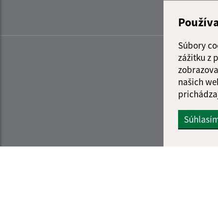
Použív
Súbory co
zážitku z
zobrazova
našich we
prichádza
Súhlasí
Informácie o stránke:
Navigácia: