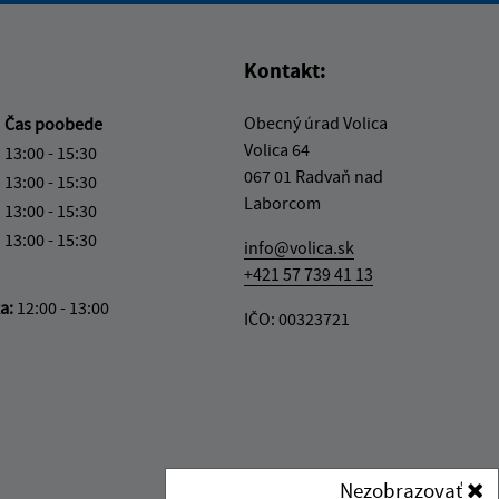
Kontakt:
Obecný úrad Volica
a
Čas poobede
Volica 64
13:00 - 15:30
067 01 Radvaň nad
13:00 - 15:30
Laborcom
13:00 - 15:30
13:00 - 15:30
info@volica.sk
+421 57 739 41 13
ka:
12:00 - 13:00
IČO: 00323721
Nezobrazovať