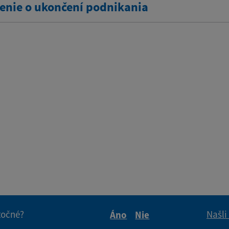
nie o ukončení podnikania
itočné?
Našli
Áno
Nie
Boli tieto informácie pre 
Boli tieto informáci