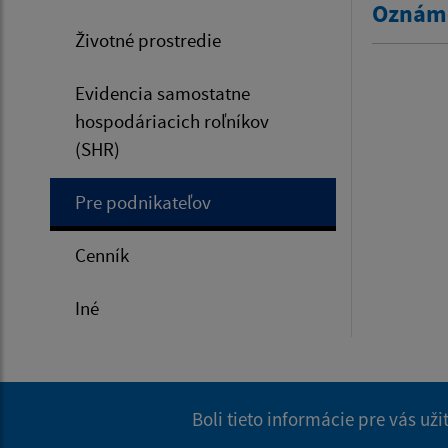
Oznáme
Životné prostredie
Evidencia samostatne
hospodáriacich roľníkov
(SHR)
Pre podnikateľov
Cenník
Iné
Boli tieto informácie pre vás už