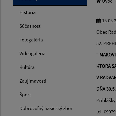
Úvod
História
15.05.
Súčasnosť
Obec Rad
Fotogaléria
52. PREH
Videogaléria
" MAKOV
KTORÁ S
Kultúra
V RADVAN
Zaujímavosti
DŇA 30.5.
Šport
Prihlášky
Dobrovoľný hasičský zbor
tel. 0907