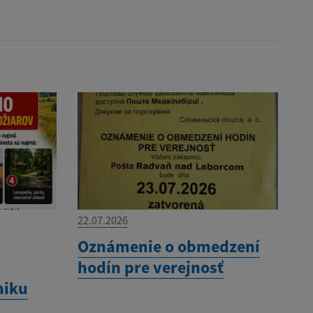
22.07.2026
Oznámenie o obmedzení
hodín pre verejnosť
niku