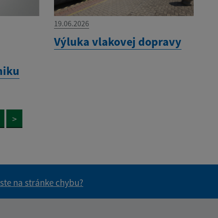
19.06.2026
Výluka vlakovej dopravy
niku
>
 ste na stránke chybu?
vás užitočné?
e pre vás užitočné?