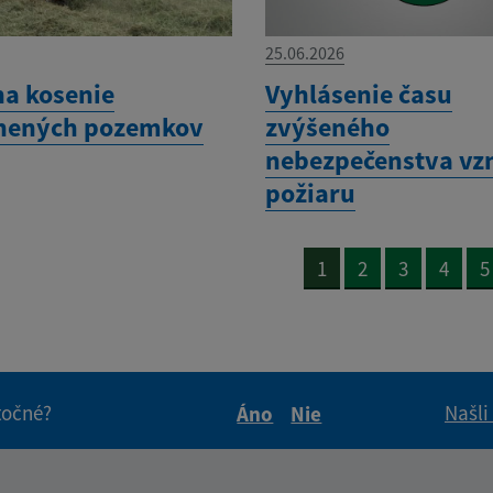
25.06.2026
na kosenie
Vyhlásenie času
nených pozemkov
zvýšeného
nebezpečenstva vz
požiaru
1
2
3
4
5
itočné?
Našli
Áno
Nie
Boli tieto informácie pre 
Boli tieto informáci