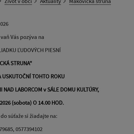
Život v obci
Aktuality
Makovická struna
2026
vaň Vás pozýva na
LIADKU ĽUDOVÝCH PIESNÍ
ICKÁ STRUNA"
A USKUTOČNÍ TOHTO ROKU
I NAD LABORCOM v SÁLE DOMU KULTÚRY,
2026 (sobota) O 14.00 HOD.
 do súťaže si žiadajte na:
979685, 0577394102