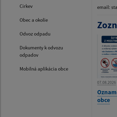
Cirkev
email: s
Obec a okolie
Zozn
Odvoz odpadu
Dokumenty k odvozu
odpadov
Mobilná aplikácia obce
07.08.2026
Oznam 
obce