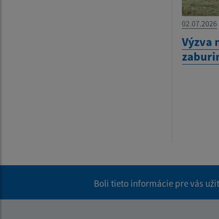
02.07.2026
Výzva 
zaburi
Boli tieto informácie pre vás už