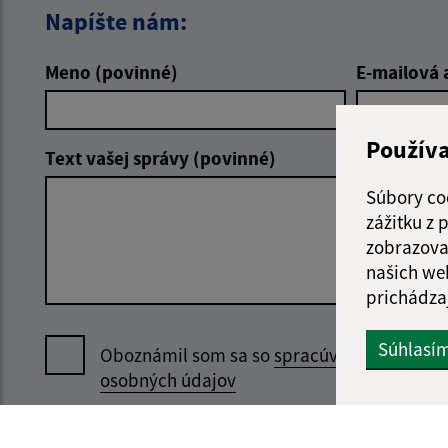
Napíšte nám:
Meno (povinné)
E-mailová 
Použív
Text vašej správy (povinné)
Súbory co
zážitku z
zobrazova
našich we
prichádza
Súhlasí
Oboznámil som sa so
spracúvaním
osobných údajov