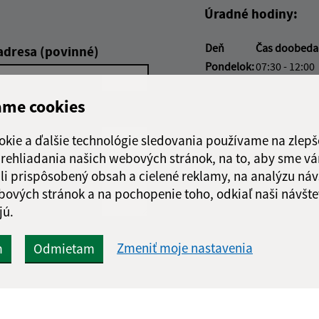
Úradné hodiny:
Deň
Čas doobed
adresa (povinné)
Pondelok:
07:30 - 12:00
Utorok:
07:30 - 12:00
ame cookies
Streda:
07:30 - 12:00
Štvrtok:
07:30 - 12:00
okie a ďalšie technológie sledovania používame na zlepš
Piatok:
07:30 - 12:00
 prehliadania našich webových stránok, na to, aby sme v
Obedňajšia prestáv
li prispôsobený obsah a cielené reklamy, na analýzu náv
bových stránok a na pochopenie toho, odkiaľ naši návšte
jú.
Google reCaptcha Response
Zmeniť moje nastavenia
m
Odmietam
Odoslať správu