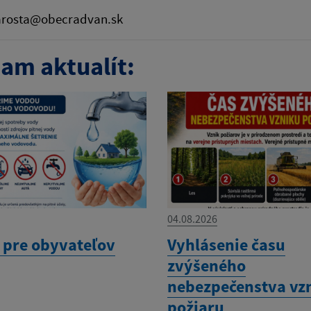
tarosta@obecradvan.sk
am aktualít:
04.08.2026
pre obyvateľov
Vyhlásenie času
zvýšeného
nebezpečenstva vz
požiaru