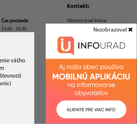
Kontakt:
Obecný úrad Volica
a
Čas poobede
Volica 64
13:00 - 15:30
Nezobrazovať
067 01 Radvaň nad
13:00 - 15:30
Laborcom
13:00 - 15:30
13:00 - 15:30
info@volica.sk
enie vášho
+421 57 739 41 13
ám
ka:
12:00 - 13:00
IČO: 00323721
števnosti
vníci