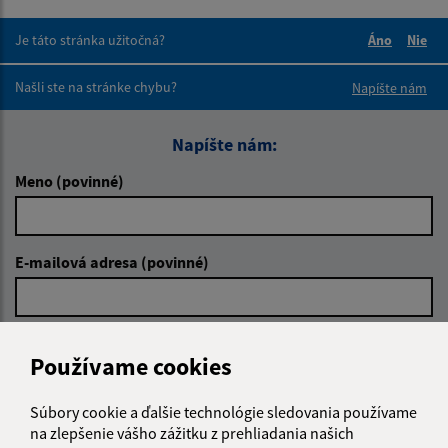
Je táto stránka užitočná?
Áno
Nie
Boli tieto 
Boli 
Našli ste na stránke chybu?
Napíšte nám
Napíšte nám:
Meno (povinné)
E-mailová adresa (povinné)
Text vašej správy (povinné)
Používame cookies
Súbory cookie a ďalšie technológie sledovania používame
na zlepšenie vášho zážitku z prehliadania našich