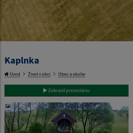
Kaplnka
Úvod
Život v obci
Obec a okolie
Zobraziť prezentáciu