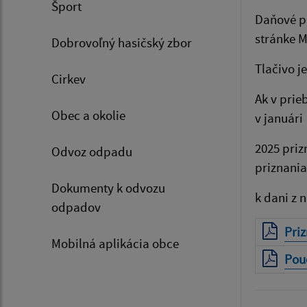
Šport
Daňové pr
stránke M
Dobrovoľný hasičský zbor
Tlačivo j
Cirkev
Ak v prie
Obec a okolie
v januári
2025 priz
Odvoz odpadu
priznania
Dokumenty k odvozu
k dani z 
odpadov
Priz
Mobilná aplikácia obce
Pou