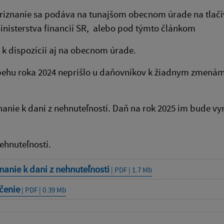
iznanie sa podáva na tunajšom obecnom úrade na tlačive
inisterstva financií SR, alebo pod týmto článkom
e k dispozícii aj na obecnom úrade.
behu roka 2024 neprišlo u daňovníkov k žiadnym zmenám
nanie k dani z nehnuteľností. Daň na rok 2025 im bude 
nehnuteľností.
nanie k dani z nehnuteľnosti
| PDF | 1.7 Mb
čenie
| PDF | 0.39 Mb