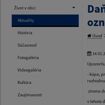
Daň
Život v obci
oz
Aktuality
História
Úvod
Súčasnosť
14.01.
Fotogaléria
Upozorňuj
Videogaléria
- kúpa, p
rozhodnut
Kultúra
zmena dru
Zaujímavosti
v lehote 