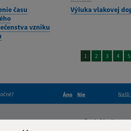
enie času
Výluka vlakovej do
ého
ečenstva vzniku
u
1
2
3
4
5
itočné?
Našli
Áno
Nie
Boli tieto informácie pre 
Boli tieto informáci
Úradné hodiny: