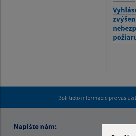
Vyhlás
zvýšen
nebezp
požiar
Boli tieto informácie pre vás už
Napíšte nám: