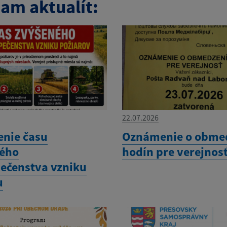
am aktualít:
22.07.2026
enie času
Oznámenie o obme
ého
hodín pre verejnos
ečenstva vzniku
u