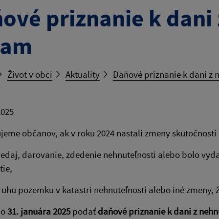
ové priznanie k dani 
nam
Život v obci
Aktuality
Daňové priznanie k dani z 
2025
eme občanov, ak v roku 2024 nastali zmeny skutočností 
redaj, darovanie, zdedenie nehnuteľnosti alebo bolo vy
ie,
hu pozemku v katastri nehnuteľností alebo iné zmeny, 
do
31. januára 2025
podať
daňové priznanie k dani z nehnu