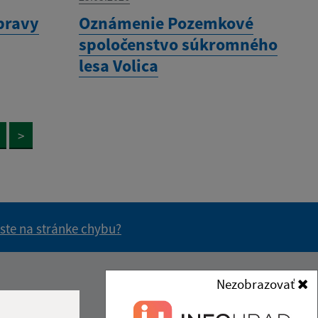
pravy
Oznámenie Pozemkové
spoločenstvo súkromného
lesa Volica
>
 ste na stránke chybu?
vás užitočné?
e pre vás užitočné?
Nezobrazovať
Kontakt: