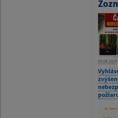
Zozn
04.08.2026
Vyhlás
zvýšen
nebezp
požiar