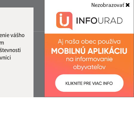
Nezobrazovať
enie vášho
ám
števnosti
vníci