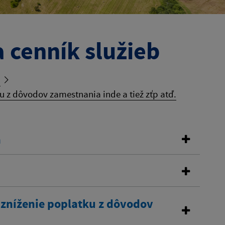
 cenník služieb
b
 z dôvodov zamestnania inde a tiež zťp atď.
a
 zníženie poplatku z dôvodov