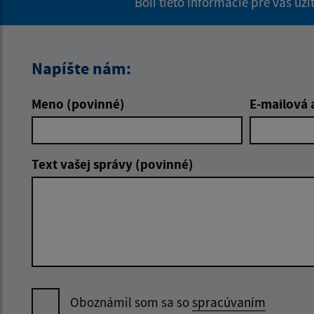
Boli tieto informácie pre vás už
Napíšte nám:
Meno (povinné)
E-mailová 
Text vašej správy (povinné)
Oboznámil som sa so
spracúvaním