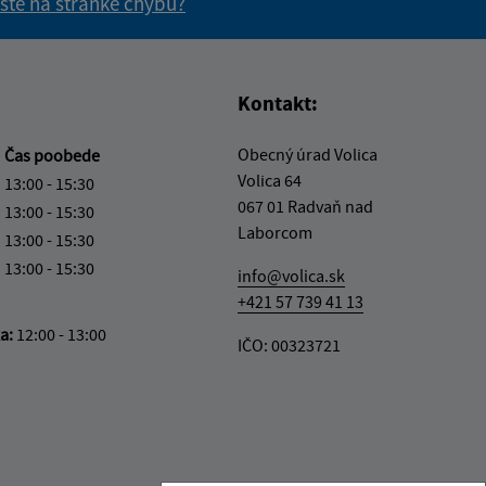
 ste na stránke chybu?
vás užitočné?
e pre vás užitočné?
Kontakt:
Obecný úrad Volica
a
Čas poobede
Volica 64
13:00 - 15:30
067 01 Radvaň nad
13:00 - 15:30
Laborcom
13:00 - 15:30
13:00 - 15:30
info@volica.sk
+421 57 739 41 13
ka:
12:00 - 13:00
IČO: 00323721