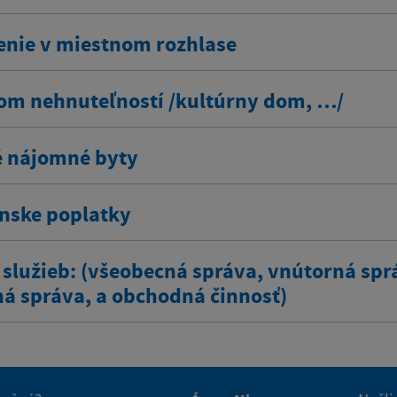
enie v miestnom rozhlase
om nehnuteľností /kultúrny dom, …/
 nájomné byty
ínske poplatky
 služieb: (všeobecná správa, vnútorná spr
ná správa, a obchodná činnosť)