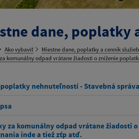
stne dane, poplatky a
Ako vybaviť
Miestne dane, poplatky a cenník služie
za komunálny odpad vrátane žiadosti o zníženie poplatku
 poplatky nehnuteľností - Stavebná správ
 psa
ky za komunálny odpad vrátane žiadosti o
ania inde a tiež zťp atď.