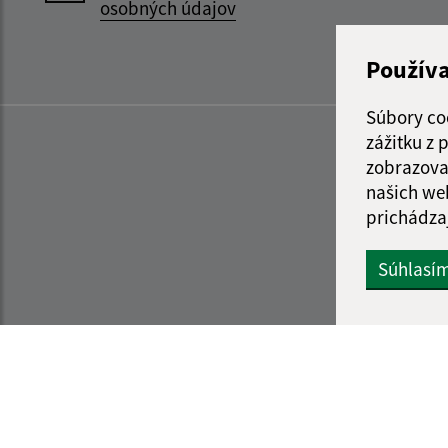
osobných údajov
Použív
Súbory co
zážitku z
zobrazova
našich we
prichádza
Súhlasí