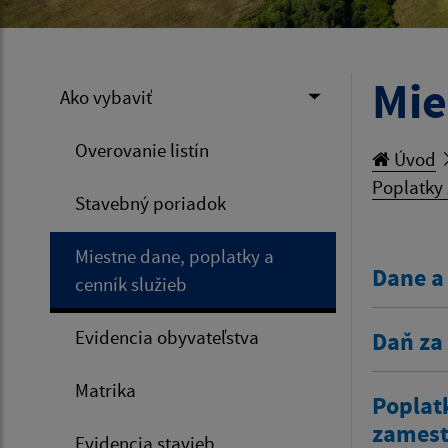
Mie
Ako vybaviť
Overovanie listín
Úvod
Poplatky 
Stavebný poriadok
Miestne dane, poplatky a
Dane a
cenník služieb
Evidencia obyvateľstva
Daň za
Matrika
Poplat
zamestn
Evidencia stavieb