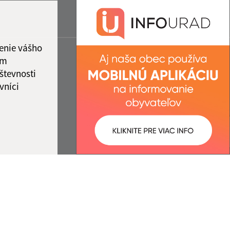
enie vášho
ám
števnosti
vníci
ované:
Správca obsahu: