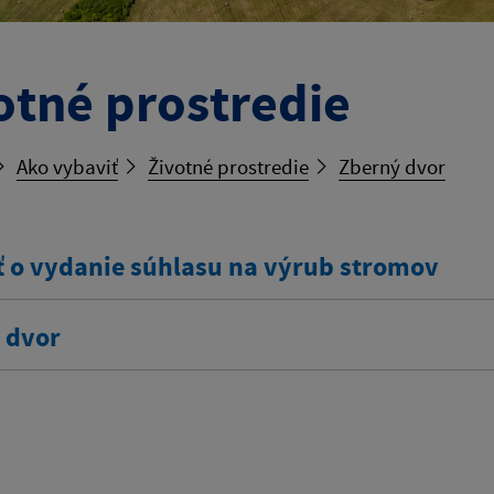
otné prostredie
Ako vybaviť
Životné prostredie
Zberný dvor
ť o vydanie súhlasu na výrub stromov
 dvor