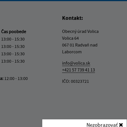
Kontakt:
Obecný úrad Volica
a
Čas poobede
Volica 64
13:00 - 15:30
067 01 Radvaň nad
13:00 - 15:30
Laborcom
13:00 - 15:30
13:00 - 15:30
info@volica.sk
+421 57 739 41 13
ka:
12:00 - 13:00
IČO: 00323721
Nezobrazovať