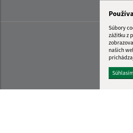
Použív
Súbory co
zážitku z
zobrazova
našich we
prichádza
Súhlasí
Informácie o stránke:
Navigácia: