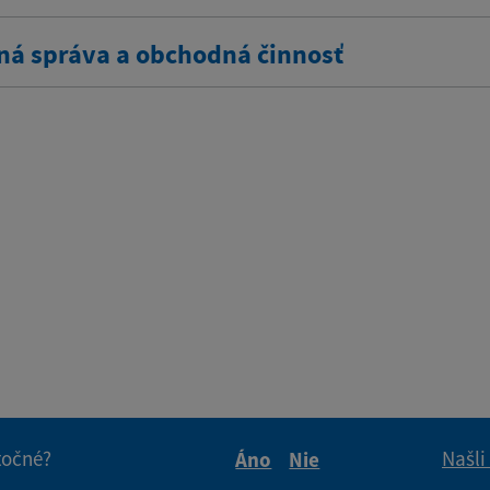
ná správa a obchodná činnosť
itočné?
Našli
Áno
Nie
Boli tieto informácie pre 
Boli tieto informáci