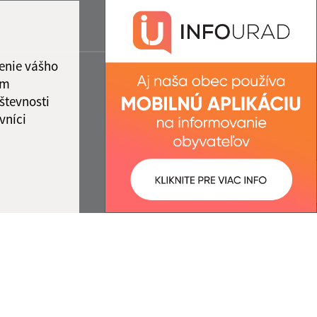
enie vášho
ám
števnosti
vníci
ované:
Správca obsahu: