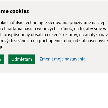
ame cookies
okie a ďalšie technológie sledovania používame na zlepš
 prehliadania našich webových stránok, na to, aby sme v
li prispôsobený obsah a cielené reklamy, na analýzu náv
bových stránok a na pochopenie toho, odkiaľ naši návšte
jú.
Zmeniť moje nastavenia
m
Odmietam
Rýchle odkazy:
Aktualiz