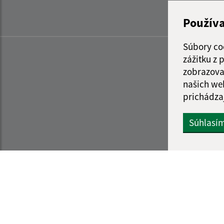
Použív
Súbory co
zážitku z
zobrazova
našich we
prichádza
Súhlasí
Informácie o stránke:
Navigácia: