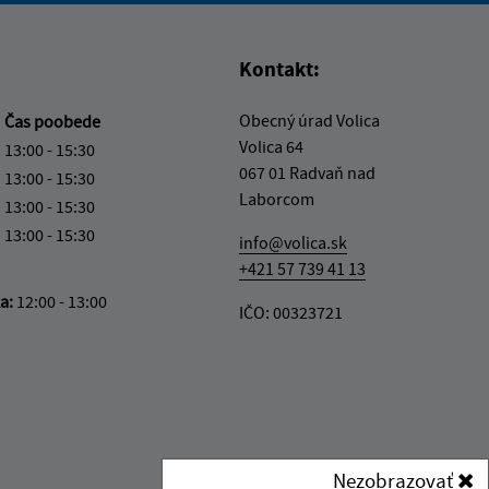
Kontakt:
Obecný úrad Volica
a
Čas poobede
Volica 64
13:00 - 15:30
067 01 Radvaň nad
13:00 - 15:30
Laborcom
13:00 - 15:30
13:00 - 15:30
info@volica.sk
+421 57 739 41 13
ka:
12:00 - 13:00
IČO: 00323721
Nezobrazovať