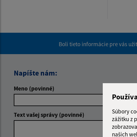
Boli tieto informácie pre vás už
Napíšte nám:
Meno (povinné)
E-mailová 
Použív
Súbory co
Text vašej správy (povinné)
zážitku z
zobrazova
našich we