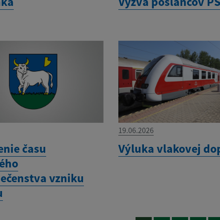
nka
Výzva poslancov P
19.06.2026
enie času
Výluka vlakovej do
ého
ečenstva vzniku
u