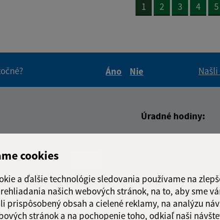
1
2
3
4
5
itočné?
Našli
Áno
Nie
Boli tieto informácie pre 
Boli tieto informáci
Úradné hodiny:
Deň
Čas doobed
adresa (povinné)
Pondelok:
07:30 - 12:00
ame cookies
Utorok:
07:30 - 12:00
okie a ďalšie technológie sledovania používame na zlepš
Streda:
07:30 - 12:00
 prehliadania našich webových stránok, na to, aby sme v
Štvrtok:
07:30 - 12:00
li prispôsobený obsah a cielené reklamy, na analýzu náv
Piatok:
07:30 - 12:00
bových stránok a na pochopenie toho, odkiaľ naši návšte