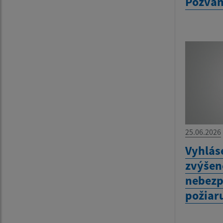
Pozvá
25.06.2026
Vyhlás
zvýšen
nebezp
požiar