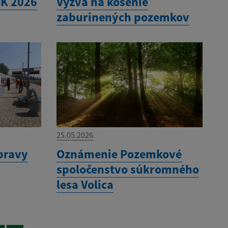
SK 2026
Výzva na kosenie
zaburinených pozemkov
25.05.2026
pravy
Oznámenie Pozemkové
spoločenstvo súkromného
lesa Volica