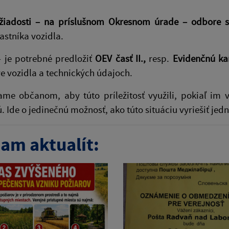
žiadosti – na príslušnom Okresnom úrade – odbore sta
astníka vozidla.
 je potrebné predložiť
OEV časť II.,
resp.
Evidenčnú ka
ve vozidla a technických údajoch.
e občanom, aby túto príležitosť využili, pokiaľ im v e
ú. Ide o jedinečnú možnosť, ako túto situáciu vyriešiť 
am aktualít: