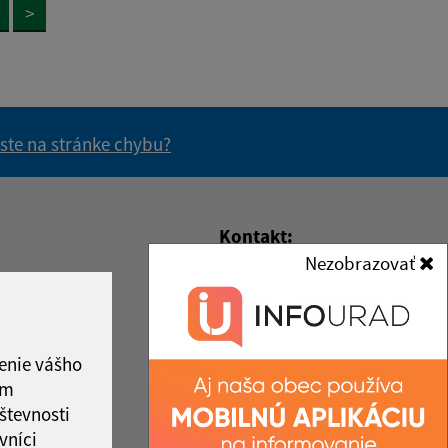
>
 ste na stránke chybu?
vás užitočné?
e pre vás užitočné?
Kontakt:
Nezobrazovať
Obecný úrad Volica
a
Čas poobede
Volica 64
13:00 - 15:30
067 01 Radvaň nad
13:00 - 15:30
Laborcom
enie vášho
13:00 - 15:30
ám
13:00 - 15:30
info@volica.sk
števnosti
+421 57 739 41 13
vníci