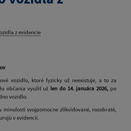
ozidla z evidencie
ov
é vozidlo, ktoré fyzicky už neexistuje, a to za
žu občania využiť už
len do 14. januára 2026,
po
dno vozidlo.
v minulosti svojpomocne zlikvidované, rozobraté,
rujú v evidencii.