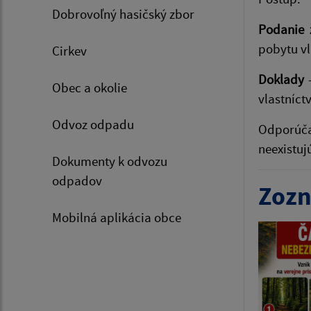
Dobrovoľný hasičský zbor
Podanie 
pobytu vl
Cirkev
Doklady
-
Obec a okolie
vlastníct
Odvoz odpadu
Odporúčam
neexistuj
Dokumenty k odvozu
odpadov
Zozn
Mobilná aplikácia obce