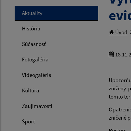
evi
Aktuality
História
Úvod
Súčasnosť
18.11.
Fotogaléria
Videogaléria
Upozorňu
znížený 
Kultúra
tomto te
Zaujímavosti
Opatrenie
zničené p
Šport
Postup: