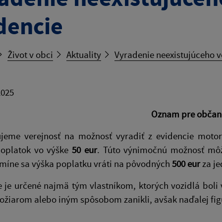
dencie
Život v obci
Aktuality
Vyradenie neexistujúceho v
2025
Oznam pre občan
jeme verejnosť na možnosť vyradiť z evidencie motorov
poplatok vo výške
50 eur
. Túto výnimočnú možnosť mô
rmíne sa výška poplatku vráti na pôvodných
500 eur
za je
 je určené najmä tým vlastníkom, ktorých vozidlá boli 
ožiarom alebo iným spôsobom zanikli, avšak naďalej figu