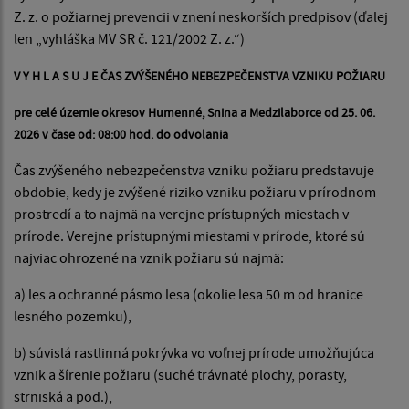
Z. z. o požiarnej prevencii v znení neskorších predpisov (ďalej
len „vyhláška MV SR č. 121/2002 Z. z.“)
V Y H L A S U J E ČAS ZVÝŠENÉHO NEBEZPEČENSTVA VZNIKU POŽIARU
pre celé územie okresov Humenné, Snina a Medzilaborce od 25. 06.
2026 v čase od: 08:00 hod. do odvolania
Čas zvýšeného nebezpečenstva vzniku požiaru predstavuje
obdobie, kedy je zvýšené riziko vzniku požiaru v prírodnom
prostredí a to najmä na verejne prístupných miestach v
prírode. Verejne prístupnými miestami v prírode, ktoré sú
najviac ohrozené na vznik požiaru sú najmä:
a) les a ochranné pásmo lesa (okolie lesa 50 m od hranice
lesného pozemku),
b) súvislá rastlinná pokrývka vo voľnej prírode umožňujúca
vznik a šírenie požiaru (suché trávnaté plochy, porasty,
strniská a pod.),