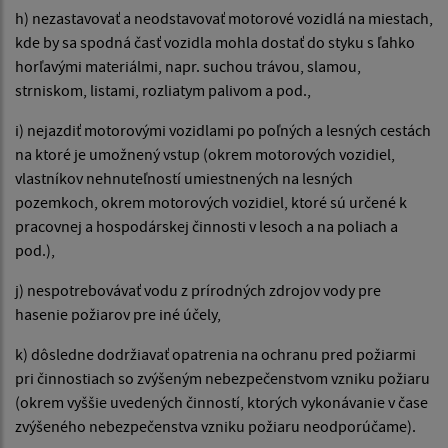
h) nezastavovať a neodstavovať motorové vozidlá na miestach,
kde by sa spodná časť vozidla mohla dostať do styku s ľahko
horľavými materiálmi, napr. suchou trávou, slamou,
strniskom, listami, rozliatym palivom a pod.,
i) nejazdiť motorovými vozidlami po poľných a lesných cestách
na ktoré je umožnený vstup (okrem motorových vozidiel,
vlastníkov nehnuteľností umiestnených na lesných
pozemkoch, okrem motorových vozidiel, ktoré sú určené k
pracovnej a hospodárskej činnosti v lesoch a na poliach a
pod.),
j) nespotrebovávať vodu z prírodných zdrojov vody pre
hasenie požiarov pre iné účely,
k) dôsledne dodržiavať opatrenia na ochranu pred požiarmi
pri činnostiach so zvýšeným nebezpečenstvom vzniku požiaru
(okrem vyššie uvedených činností, ktorých vykonávanie v čase
zvýšeného nebezpečenstva vzniku požiaru neodporúčame).