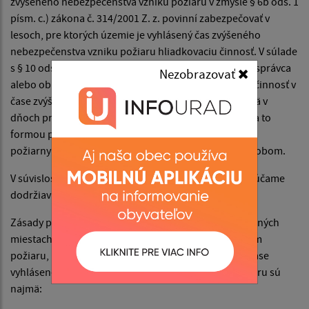
zvýšeného nebezpečenstva vzniku požiaru v zmysle § 6b ods. 1
písm. c.) zákona č. 314/2001 Z. z. povinní zabezpečovať v
lesoch, pre ktorých územie je vyhlásený čas zvýšeného
nebezpečenstva vzniku požiaru hliadkovaciu činnosť. V súlade
s § 10 ods. 2 vyhlášky MV SR č. 121/2002 Z. z. vlastník, správca
Nezobrazovať
alebo obhospodarovateľ lesa vykonáva hliadkovaciu činnosť v
čase zvýšeného nebezpečenstva vzniku požiaru najmä v
dňoch pracovného pokoja a v mimopracovnom čase a to
formou pochôdzok, kamerovým systémom, leteckým
požiarnym monitoringom, alebo iným vhodným spôsobom.
V súvislosti s ochranou prírodného prostredia odporúčame
dodržiavať zásady protipožiarnej bezpečnosti.
Zásady protipožiarnej bezpečnosti na verejne prístupných
miestach v prírode, ktoré sú najviac ohrozené vznikom
požiaru, ktorých dodržiavanie je obzvlášť dôležité v čase
vyhláseného zvýšeného nebezpečenstva vzniku požiaru sú
najmä: