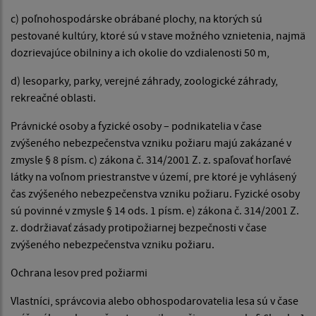
c) poľnohospodárske obrábané plochy, na ktorých sú
pestované kultúry, ktoré sú v stave možného vznietenia, najmä
dozrievajúce obilniny a ich okolie do vzdialenosti 50 m,
d) lesoparky, parky, verejné záhrady, zoologické záhrady,
rekreačné oblasti.
Právnické osoby a fyzické osoby – podnikatelia v čase
zvýšeného nebezpečenstva vzniku požiaru majú zakázané v
zmysle § 8 písm. c) zákona č. 314/2001 Z. z. spaľovať horľavé
látky na voľnom priestranstve v území, pre ktoré je vyhlásený
čas zvýšeného nebezpečenstva vzniku požiaru. Fyzické osoby
sú povinné v zmysle § 14 ods. 1 písm. e) zákona č. 314/2001 Z.
z. dodržiavať zásady protipožiarnej bezpečnosti v čase
zvýšeného nebezpečenstva vzniku požiaru.
Ochrana lesov pred požiarmi
Vlastníci, správcovia alebo obhospodarovatelia lesa sú v čase