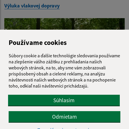
Výluka vlakovej dopravy
Používame cookies
Súbory cookie a ďalšie technológie sledovania používame
na zlepšenie vášho zážitku z prehliadania našich
webových stránok, na to, aby sme vám zobrazovali
prispôsobený obsah a cielené reklamy, na analýzu
návštevnosti našich webových stránok a na pochopenie
toho, odkiaľ naši návštevníci prichádzajú.
25.05.2026
Súhlasím
Oznámenie Pozemkové spoločenstvo súkromného
lesa Volica
Odmietam
1
2
3
4
5
>