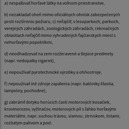
a) nespaľovať horľavé látky na voľnom priestranstve,
b) nezakladať oheň mimo oficiálnych ohnísk zabezpečených
proti rozšíreniu požiaru, c) nefajčiť; v lesoparkoch, parkoch,
verejných záhradách, zoologických záhradách, rekreačných
oblastiach nefajčiť mimo vyhradených fajčiarskych miest s
nehorľavými popolníkmi,
d) neodhadzovať na zem rozžeravené a tlejúce predmety
(napr. nedopalky cigariet),
e) nepoužívať pyrotechnické výrobky a ohňostroje,
f) nepoužívať iné zdroje zapálenia (napr. balóniky šťastia,
lampióny, pochodne),
g) zabrániť dotyku horúcich častí motorových kosačiek,
krovinorezov, vyžínačov, motorových píl s ľahko horľavými
materiálmi, napr. suchou trávou, slamou, strniskom, listami,
rozliatym palivom a pod.