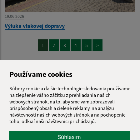
19.06.2026
Výluka vlakovej dopravy
1
2
3
4
5
>
Používame cookies
Je táto stránka užitočná?
Áno
Nie
Súbory cookie a ďalšie technológie sledovania používame
Boli tieto 
Boli 
na zlepšenie vášho zážitku z prehliadania našich
Našli ste na stránke chybu?
Napíšte nám
webových stránok, na to, aby sme vám zobrazovali
prispôsobený obsah a cielené reklamy, na analýzu
návštevnosti našich webových stránok a na pochopenie
Napíšte nám:
toho, odkiaľ naši návštevníci prichádzajú.
Meno (povinné)
Súhlasím