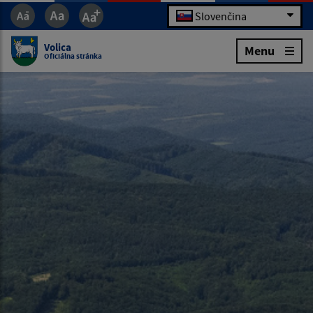
Slovenčina
Volica
Menu
Oficiálna stránka