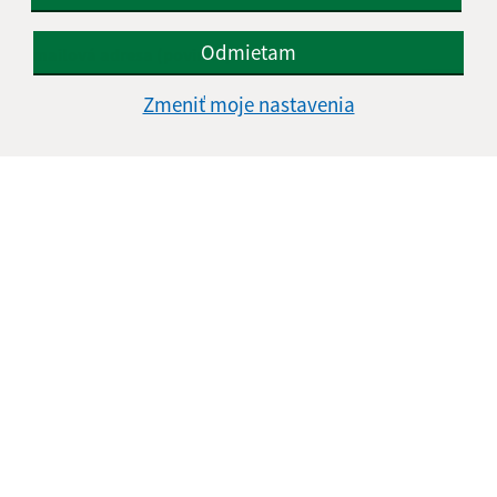
Odmietam
E-mailová adresa (povinné)
Zmeniť moje nastavenia
Text vašej správy (povinné)
Oboznámil som sa so
spracúvaním osobných
údajov
Google reCaptcha Response
Odoslať správu