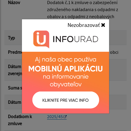
Dátum do:
Názov
Dodatok č.1 k zmluve o zabezpečení
združeného nakladania s odpadmi z
obalov a s odpadmi z neobalových
Suma od:
výrobkov
Nezobrazovať
Typ
Dodatok k zmluve
Suma do:
Predmet
Popis systém tiedeného zberu v obci
Typ:
Dátum
19.02.2026
zverejnenia
Suma s DPH*
0.00 €
Filtrovať
Reset
Dátum uzavretia
19.02.2026
Dodatkom k
2025/45
zmluve