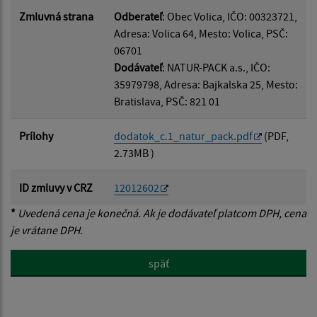
Zmluvná strana
Odberateľ
: Obec Volica, IČO: 00323721,
Adresa: Volica 64, Mesto: Volica, PSČ:
06701
Dodávateľ
: NATUR-PACK a.s., IČO:
35979798, Adresa: Bajkalska 25, Mesto:
Bratislava, PSČ: 821 01
Prílohy
dodatok_c.1_natur_pack.pdf
(PDF,
2.73MB )
ID zmluvy v CRZ
12012602
*
Uvedená cena je konečná. Ak je dodávateľ platcom DPH, cena
je vrátane DPH.
späť