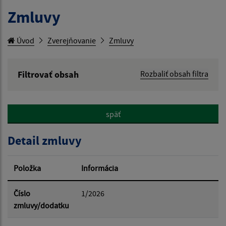
Zmluvy
Úvod
Zverejňovanie
Zmluvy
Filtrovať obsah
Rozbaliť obsah filtra
Hľadaný výraz:
späť
Hľadať v:
Detail zmluvy
Typ dátumu:
Položka
Informácia
Dátum od:
Číslo
1/2026
zmluvy/dodatku