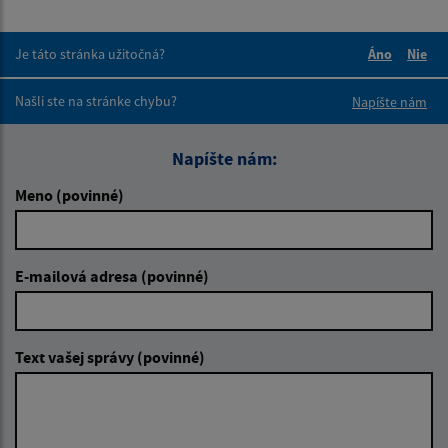
Je táto stránka užitočná?
Áno
Nie
Boli tieto 
Boli 
Našli ste na stránke chybu?
Napíšte nám
Napíšte nám:
Meno (povinné)
E-mailová adresa (povinné)
Text vašej správy (povinné)