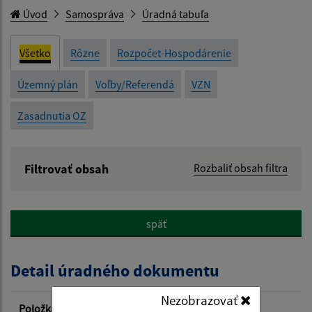
Úvod
Samospráva
Úradná tabuľa
Všetko
Rôzne
Rozpočet-Hospodárenie
Územný plán
Voľby/Referendá
VZN
Zasadnutia OZ
Filtrovať obsah
Rozbaliť obsah filtra
Názov:
späť
Popis:
Detail úradného dokumentu
Dátum zverejnenia od:
Nezobrazovať
Položka
Informácia