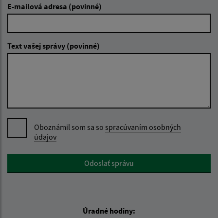
E-mailová adresa (povinné)
Text vašej správy (povinné)
Oboznámil som sa so
spracúvaním osobných
údajov
Google reCaptcha Response
Odoslať správu
Úradné hodiny: