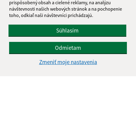
prispôsobený obsah a cielené reklamy, na analýzu
návštevnosti našich webových stránok a na pochopenie
toho, odkiaľ naši návštevníci prichádzajú.
Súhlasím
Odmietam
Zmeniť moje nastavenia
Informácie o stránke:
Vyhlásenie o prístupnosti
Autorské práva