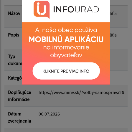
Dátum zverejnenia do:
Názov
Informácia o podmienkach práva voliť a
práva byť volený
Popis
Filtrovať
Informácia o podmienkach práva voliť a
Reset
práva byť volený
Typ
Voľby/Referendá
dokumentu
Kategória
Komunálne a VÚC voľby
Doplňujúce
https://www.minv.sk/?volby-samosprava26
informácie
Dátum
06.07.2026
zverejnenia