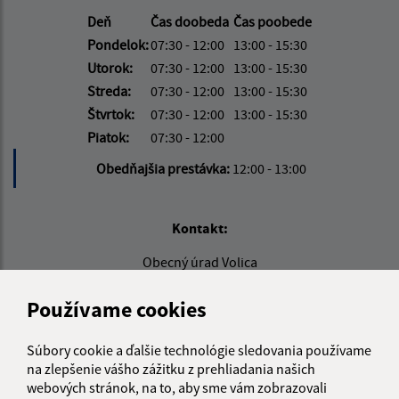
Deň
Čas doobeda
Čas poobede
Pondelok:
07:30 - 12:00
13:00 - 15:30
Utorok:
07:30 - 12:00
13:00 - 15:30
Streda:
07:30 - 12:00
13:00 - 15:30
Štvrtok:
07:30 - 12:00
13:00 - 15:30
Piatok:
07:30 - 12:00
Obedňajšia prestávka:
12:00 - 13:00
Kontakt:
Obecný úrad Volica
Volica 64
067 01 Radvaň nad Laborcom
Používame cookies
info@volica.sk
Súbory cookie a ďalšie technológie sledovania používame
+421 57 739 41 13
na zlepšenie vášho zážitku z prehliadania našich
webových stránok, na to, aby sme vám zobrazovali
IČO: 00323721