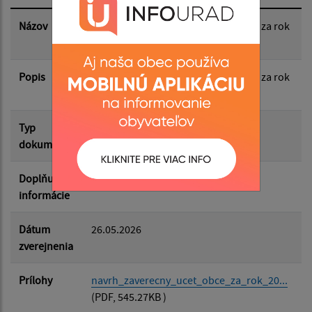
Dátum zverejnenia do:
Názov
Návrh záverečného účtu obce Volica za rok
2025
Popis
Filtrovať
Návrh záverečného účtu obce Volica za rok
Reset
2025
Typ
Rozpočet-Hospodárenie
dokumentu
Doplňujúce
informácie
Dátum
26.05.2026
zverejnenia
Prílohy
navrh_zaverecny_ucet_obce_za_rok_20...
(PDF, 545.27KB )