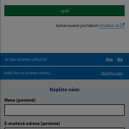
späť
Generované portálom
Uradne.sk
Je táto stránka užitočná?
Áno
Nie
Boli tieto 
Boli 
Našli ste na stránke chybu?
Napíšte nám
Napíšte nám:
Meno (povinné)
E-mailová adresa (povinné)