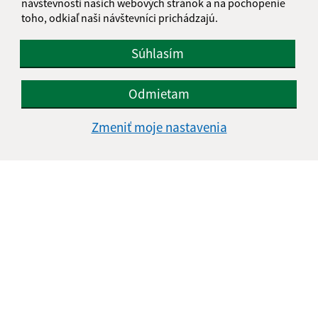
návštevnosti našich webových stránok a na pochopenie
toho, odkiaľ naši návštevníci prichádzajú.
Súhlasím
Odmietam
Zmeniť moje nastavenia
Informácie o stránke:
Vyhlásenie o prístupnosti
Autorské práva
Ochrana osobných údajov