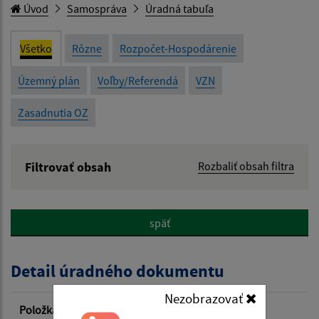
Úvod
Samospráva
Úradná tabuľa
Všetko
Rôzne
Rozpočet-Hospodárenie
Územný plán
Voľby/Referendá
VZN
Zasadnutia OZ
Filtrovať obsah
Rozbaliť obsah filtra
Názov:
späť
Popis:
Detail úradného dokumentu
Dátum zverejnenia od:
Nezobrazovať
Položka
Informácia